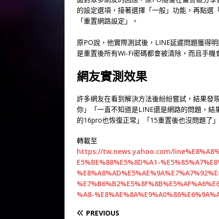
的設定選項，接著選擇「一般」功能，再點選「移
「重置網路設定」。
原PO說，他實際測試後，LINE延遲問題獲
是重置後所有Wi-Fi密碼都會被清除，而且手
網友實測效果
許多網友在看到解決方法後紛紛嘗試，結果發
你」「一直不知道是LINE還是網路的問題，
的16pro也恢復正常」「15重置後也沒問題了
轉載至
https://tw.news.yahoo.com/line%E
E5%BE%88%E5%8D%A1-%E5%85%A7%E8
%E8%A8%AD%E5%AE%9A%E7%A7%92%E
%E7%B6%B2%E5%8F%8B%E5%AF%A6%E
%A8-%E8%AE%8A%E9%A0%86%E6%9A%A2-
PREVIOUS