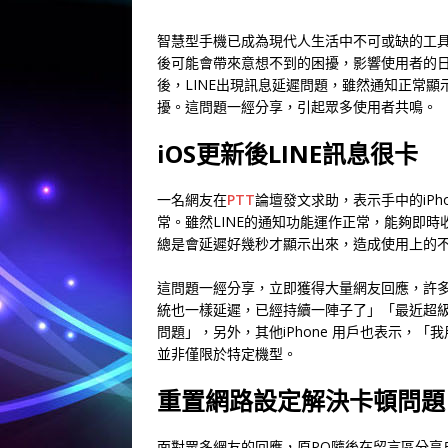
智慧型手機已成為現代人生活中不可或缺的工
後可能會帶來意想不到的困擾，影響使用者的日常體驗
後，LINE出現訊息延遲問題，雖然通知正常
擾。這問題一經分享，引起眾多使用者共鳴。
iOS更新後LINE訊息很卡
一名網友在
PTT
論壇發文求助，表示手中的iPhon
常。雖然LINE的通知功能運作正常，能夠即
總是會延遲好幾秒才顯示出來，造成使用上的
這問題一經分享，立即獲得大量網友回應，許
統也一樣延遲，已經持續一陣子了」「最近超
問題」，另外，其他iPhone 用戶也表示，「
並非僅限於特定機型。
重置網路設定解決卡頓問題
面對眾多網友的回應，原PO隨後在留言區分享自