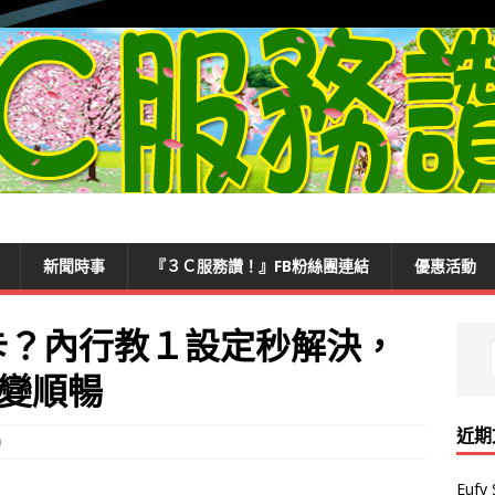
新聞時事
『３Ｃ服務讚！』FB粉絲團連結
優惠活動
很卡？內行教１設定秒解決，
變順暢
近期
0
Euf