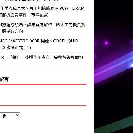
6 年手機成本大洗牌！記憶體暴漲 80%，DRAM
旗艦機最貴零件｜市場觀察
Pad愈選愈頭痛？蘋果官方解密「四大主力機真實
」購機有方向
MEG MAESTRO 900R 機殼、CORELIQUID
 360 水冷正式上市
.A.R.T.「警告」後還能用多久？完整解答與備份
留言