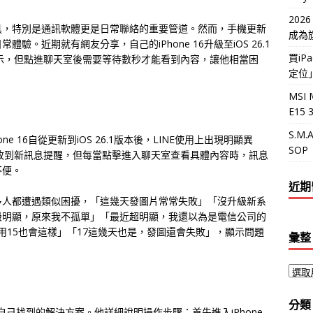
202
具，特別是通訊軟體更是日常聯絡的重要管道。然而，手機更新
成為
。近期就有網友分享，自己的iPhone 16升級至iOS 26.1
買i
顯示，但點進聊天室後需要等待數秒才能看到內容，讓他相當困
定位
MSI 
E15
S.M
e 16自從更新到iOS 26.1版本後，LINE使用上出現明顯異
SOP
時收到新訊息提醒，但每當點擊進入聊天室查看具體內容時，訊息
不便。
近期
多人都遭遇類似困擾，「這幾天發圖片常常失敗」「沒升級新系
級明顯，原來我不孤單」「最近超明顯，我還以為是電信公司的
我用15也會這樣」「17這幾天也是，發圖還會失敗」，顯示問題
彙整
分類
己找到的解決方案。他詳細說明操作步驟：首先進入iPhone