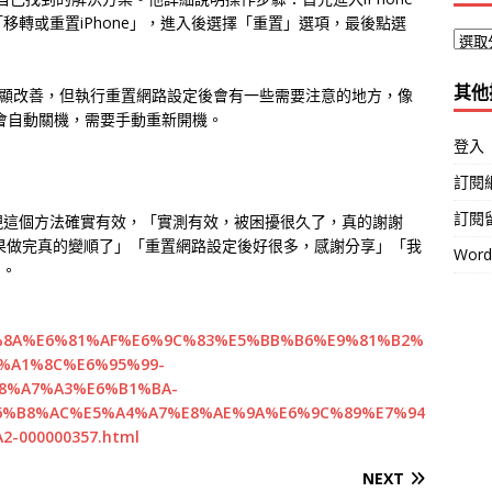
轉或重置iPhone」，進入後選擇「重置」選項，最後點選
其他
得明顯改善，但執行重置網路設定後會有一些需要注意的地方，像
機會自動關機，需要手動重新開機。
登入
訂閱
訂閱
現這個方法確實有效，「實測有效，被困擾很久了，真的謝謝
結果做完真的變順了」「重置網路設定後好很多，感謝分享」「我
Wor
」。
8%A8%8A%E6%81%AF%E6%9C%83%E5%BB%B6%E9%81%B2%
%A1%8C%E6%95%99-
8%A7%A3%E6%B1%BA-
6%B8%AC%E5%A4%A7%E8%AE%9A%E6%9C%89%E7%94
000000357.html
NEXT