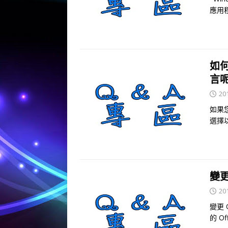
應用
如何
言
20
如果您
選擇
變更
20
變更
的 O