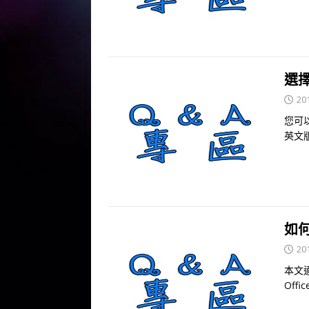
選擇
20
您可以
英文版
如何
20
本文適
Offic