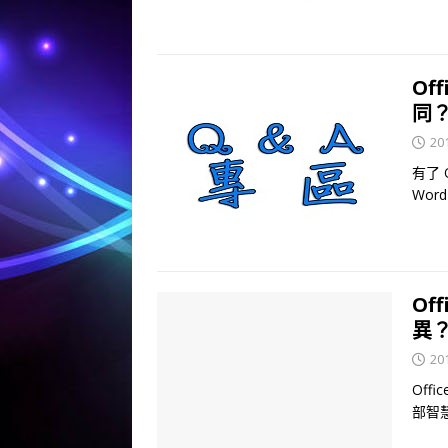
Of
同
20
有了 
Wor
Of
異
20
Off
部智