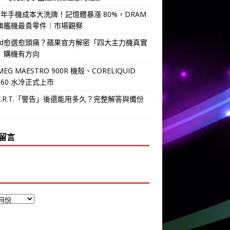
6 年手機成本大洗牌！記憶體暴漲 80%，DRAM
旗艦機最貴零件｜市場觀察
Pad愈選愈頭痛？蘋果官方解密「四大主力機真實
」購機有方向
MEG MAESTRO 900R 機殼、CORELIQUID
 360 水冷正式上市
.A.R.T.「警告」後還能用多久？完整解答與備份
留言