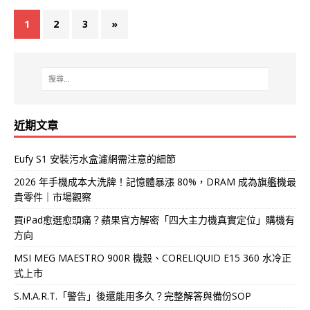
1
2
3
»
近期文章
Eufy S1 安裝污水盒濾網需注意的細節
2026 年手機成本大洗牌！記憶體暴漲 80%，DRAM 成為旗艦機最
貴零件｜市場觀察
買iPad愈選愈頭痛？蘋果官方解密「四大主力機真實定位」購機有
方向
MSI MEG MAESTRO 900R 機殼、CORELIQUID E15 360 水冷正
式上市
S.M.A.R.T.「警告」後還能用多久？完整解答與備份SOP