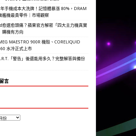
6 年手機成本大洗牌！記憶體暴漲 80%，DRAM
旗艦機最貴零件｜市場觀察
Pad愈選愈頭痛？蘋果官方解密「四大主力機真實
」購機有方向
MEG MAESTRO 900R 機殼、CORELIQUID
 360 水冷正式上市
.A.R.T.「警告」後還能用多久？完整解答與備份
留言