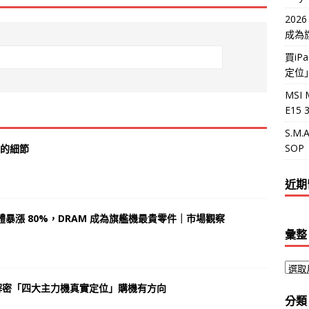
202
成為
買i
定位
MSI 
E15
S.M
SOP
意的細節
近期
體暴漲 80%，DRAM 成為旗艦機最貴零件｜市場觀察
彙整
方解密「四大主力機真實定位」購機有方向
分類