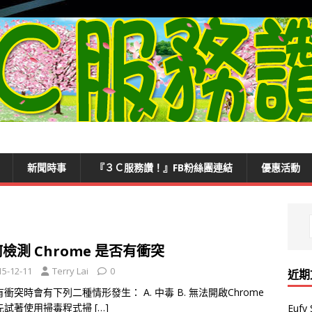
新聞時事
『３Ｃ服務讚！』FB粉絲團連結
優惠活動
檢測 Chrome 是否有衝突
15-12-11
Terry Lai
0
近期
衝突時會有下列二種情形發生： A. 中毒 B. 無法開啟Chrome
先試著使用掃毒程式掃
[…]
Euf