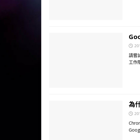
Go
20
請嘗試
工作
為什
20
Ch
Go