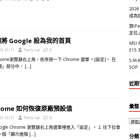
202
成為
買i
定位
將 Google 設為我的首頁
MSI 
E15
15-12-11
Terry Lai
0
rome瀏覽器右上角，依序按一下 Chrome 選單 > [設定]。 在
S.M
觀」部分中，
[…]
SOP
近期
彙整
rome 如何恢復原廠預設值
15-12-11
Terry Lai
0
Google Chrome 瀏覽器右上角選單裡進入「設定」。 2. 往下拉會
一個「顯示進階
[…]
分類