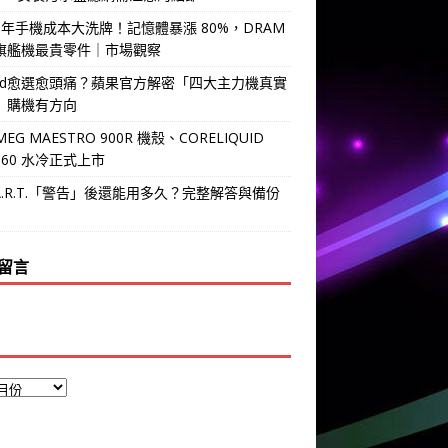
6 年手機成本大洗牌！記憶體暴漲 80%，DRAM
旗艦機最貴零件｜市場觀察
Pad愈選愈頭痛？蘋果官方解密「四大主力機真實
」購機有方向
MEG MAESTRO 900R 機殼、CORELIQUID
 360 水冷正式上市
.A.R.T.「警告」後還能用多久？完整解答與備份
留言