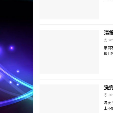
滾
20
滾筒
取且
洗
20
每次
上不