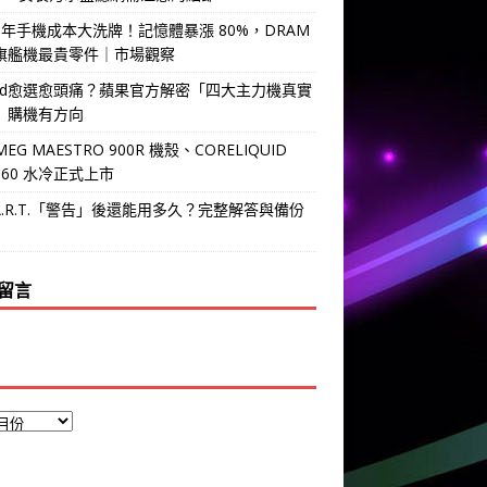
6 年手機成本大洗牌！記憶體暴漲 80%，DRAM
旗艦機最貴零件｜市場觀察
Pad愈選愈頭痛？蘋果官方解密「四大主力機真實
」購機有方向
MEG MAESTRO 900R 機殼、CORELIQUID
 360 水冷正式上市
.A.R.T.「警告」後還能用多久？完整解答與備份
留言