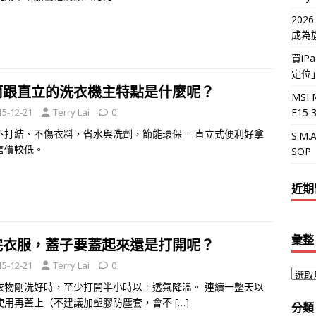
202
成為
買i
定位
筒跟直立的洗衣機主特點是什麼呢？
MSI 
E15
15-12-21
Terry Lai
0
不打結、不傷衣料，省水與洗劑，節能環保。 直立式便利好拿
S.M
售價較低。
SOP
近期
彙整
完衣服，蓋子要蓋起來還是打開呢？
15-12-21
Terry Lai
0
衣物剛洗好時，至少打開半小時以上透氣降溫。 連續一整天以
使用再蓋上（不建議加塑膠防塵套，會不
[…]
分類