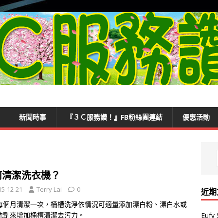
新聞時事
『３Ｃ服務讚！』FB粉絲團連結
優惠活動
何清潔洗衣機？
15-12-21
Terry Lai
0
近期
每個月清潔一次，桶槽洗淨依情況可適量添加漂白粉、漂白水或
洗劑來增加桶槽清潔去污力。
Euf