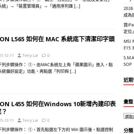
系統」→「裝置管理員」→「通用序列匯
[…]
202
成為
買i
定位
SON L565 如何在 MAC 系統底下清潔印字頭
MSI 
？
E15
15-12-11
Terry Lai
0
S.M
SOP
下列步驟操作： ①、由MAC系統左上角「蘋果圖示」進入，點
系統偏好設定」功能，再點選「列印與
[…]
近期
彙整
SON L455 如何在Windows 10新增內建印表
呢？
15-12-11
Terry Lai
0
下列步驟操作： ①、首先點選左下方的 Win 圖示後，點選控制
分類