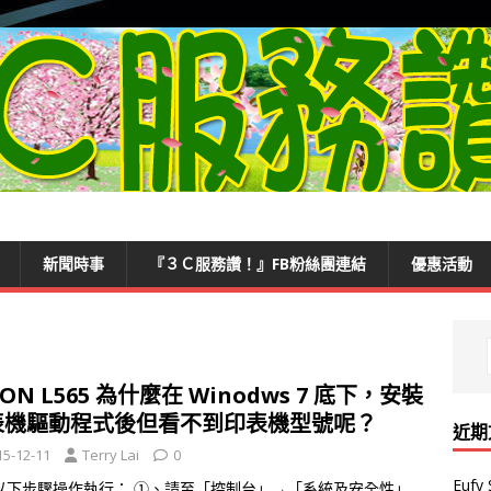
新聞時事
『３Ｃ服務讚！』FB粉絲團連結
優惠活動
SON L565 為什麼在 Winodws 7 底下，安裝
表機驅動程式後但看不到印表機型號呢？
近期
15-12-11
Terry Lai
0
Euf
以下步驟操作執行： ①、請至「控制台」→「系統及安全性」