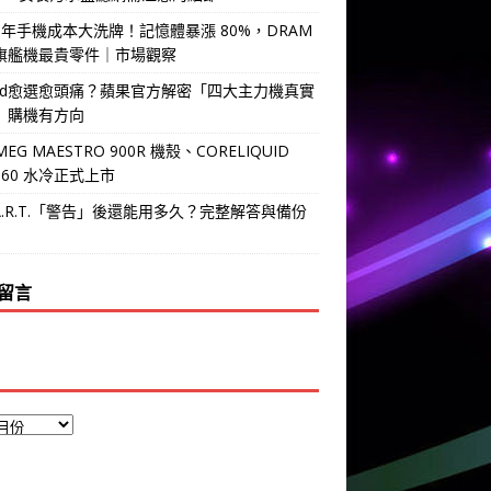
6 年手機成本大洗牌！記憶體暴漲 80%，DRAM
旗艦機最貴零件｜市場觀察
Pad愈選愈頭痛？蘋果官方解密「四大主力機真實
」購機有方向
MEG MAESTRO 900R 機殼、CORELIQUID
 360 水冷正式上市
.A.R.T.「警告」後還能用多久？完整解答與備份
留言