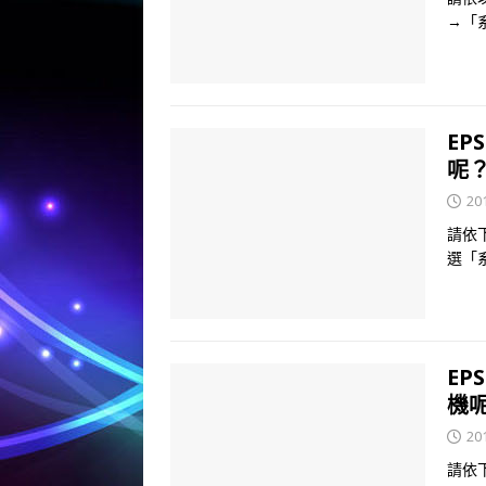
→「
EP
呢
20
請依
選「
EP
機
20
請依