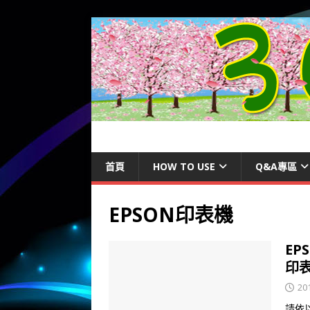
首頁
HOW TO USE
Q&A專區
EPSON印表機
EP
印
20
請依