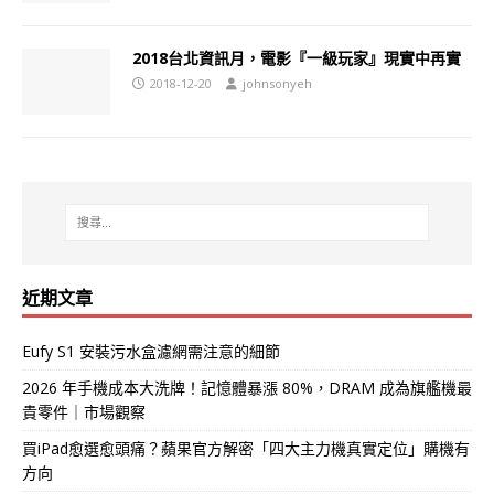
2018台北資訊月，電影『一級玩家』現實中再實
2018-12-20
johnsonyeh
近期文章
Eufy S1 安裝污水盒濾網需注意的細節
2026 年手機成本大洗牌！記憶體暴漲 80%，DRAM 成為旗艦機最
貴零件｜市場觀察
買iPad愈選愈頭痛？蘋果官方解密「四大主力機真實定位」購機有
方向