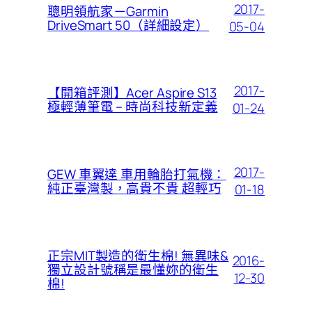
2017-
聰明領航家－Garmin
DriveSmart 50（詳細設定）
05-04
2017-
【開箱評測】Acer Aspire S13
極輕薄筆電 – 時尚科技新定義
01-24
2017-
GEW 車翼達 車用輪胎打氣機：
純正臺灣製，高貴不貴 超輕巧
01-18
正宗MIT製造的衛生棉! 無異味&
2016-
獨立設計號稱是最懂妳的衛生
12-30
棉!