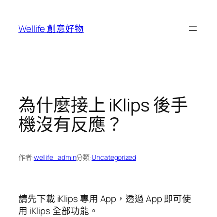
跳
至
Wellife 創意好物
主
要
內
容
為什麼接上 iKlips 後手
機沒有反應？
作者:
wellife_admin
分類:
Uncategorized
請先下載 iKlips 專用 App，透過 App 即可使
用 iKlips 全部功能。