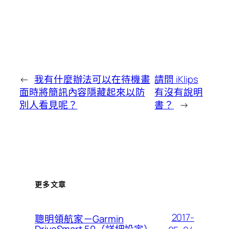
←
我有什麼辦法可以在待機畫
請問 iKlips
面時將簡訊內容隱藏起來以防
有沒有說明
別人看見呢？
書？
→
更多文章
2017-
聰明領航家－Garmin