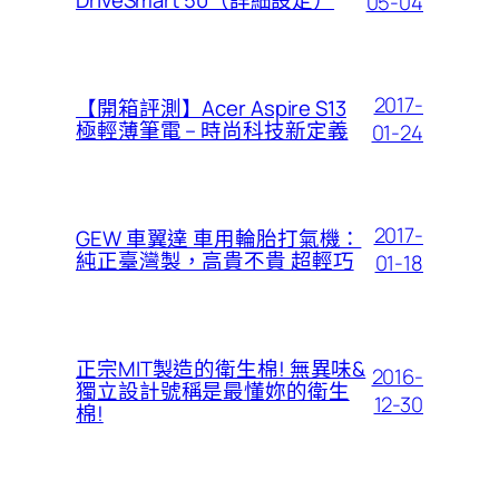
DriveSmart 50（詳細設定）
05-04
2017-
【開箱評測】Acer Aspire S13
極輕薄筆電 – 時尚科技新定義
01-24
2017-
GEW 車翼達 車用輪胎打氣機：
純正臺灣製，高貴不貴 超輕巧
01-18
正宗MIT製造的衛生棉! 無異味&
2016-
獨立設計號稱是最懂妳的衛生
12-30
棉!