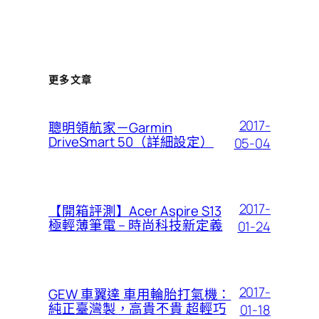
更多文章
2017-
聰明領航家－Garmin
DriveSmart 50（詳細設定）
05-04
2017-
【開箱評測】Acer Aspire S13
極輕薄筆電 – 時尚科技新定義
01-24
2017-
GEW 車翼達 車用輪胎打氣機：
純正臺灣製，高貴不貴 超輕巧
01-18