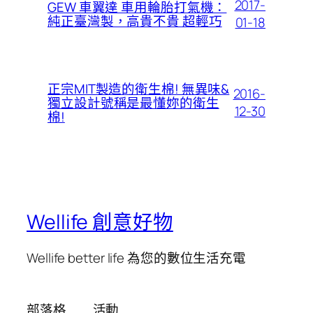
2017-
GEW 車翼達 車用輪胎打氣機：
純正臺灣製，高貴不貴 超輕巧
01-18
正宗MIT製造的衛生棉! 無異味&
2016-
獨立設計號稱是最懂妳的衛生
12-30
棉!
Wellife 創意好物
Wellife better life 為您的數位生活充電
部落格
活動