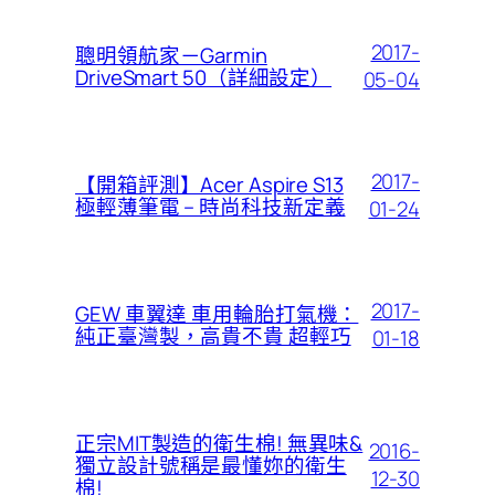
2017-
聰明領航家－Garmin
DriveSmart 50（詳細設定）
05-04
2017-
【開箱評測】Acer Aspire S13
極輕薄筆電 – 時尚科技新定義
01-24
2017-
GEW 車翼達 車用輪胎打氣機：
純正臺灣製，高貴不貴 超輕巧
01-18
正宗MIT製造的衛生棉! 無異味&
2016-
獨立設計號稱是最懂妳的衛生
12-30
棉!