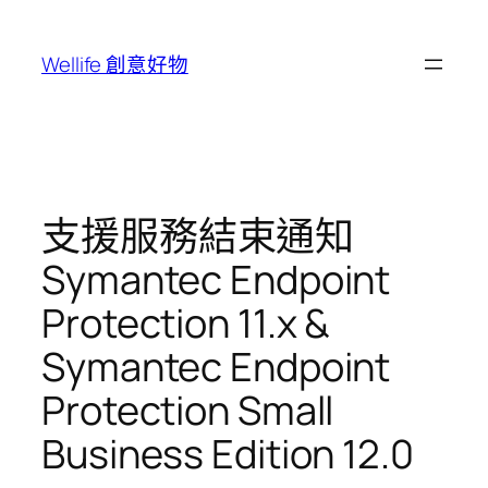
跳
至
Wellife 創意好物
主
要
內
容
支援服務結束通知
Symantec Endpoint
Protection 11.x &
Symantec Endpoint
Protection Small
Business Edition 12.0