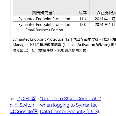
←
ZyXEL 管
"Unable to Store Certificate"
理型Switch
when logging to Symantec
以Console清
Data Center Security (DCS)