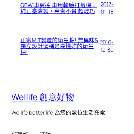
2017-
GEW 車翼達 車用輪胎打氣機：
純正臺灣製，高貴不貴 超輕巧
01-18
正宗MIT製造的衛生棉! 無異味&
2016-
獨立設計號稱是最懂妳的衛生
12-30
棉!
Wellife 創意好物
Wellife better life 為您的數位生活充電