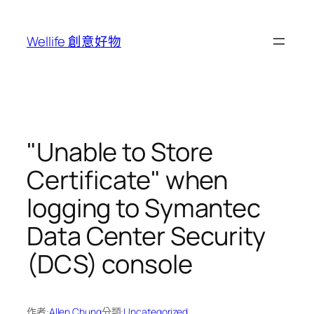
跳
至
Wellife 創意好物
主
要
內
容
"Unable to Store
Certificate" when
logging to Symantec
Data Center Security
(DCS) console
作者:
Allen Chung
分類:
Uncategorized