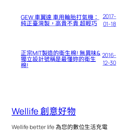
2017-
GEW 車翼達 車用輪胎打氣機：
純正臺灣製，高貴不貴 超輕巧
01-18
正宗MIT製造的衛生棉! 無異味&
2016-
獨立設計號稱是最懂妳的衛生
12-30
棉!
Wellife 創意好物
Wellife better life 為您的數位生活充電