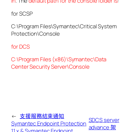
in
. The
default path for the console folder is
:
for SCSP
C:\Program Files\Symantec\Critical System
Protection\Console
for DCS
C:\Program Files (x86)\Symantec\Data
Center Security Server\Console
←
支援服務結束通知
SDCS server
Symantec Endpoint Protection
advance 架
11.x & Symantec Endpoint