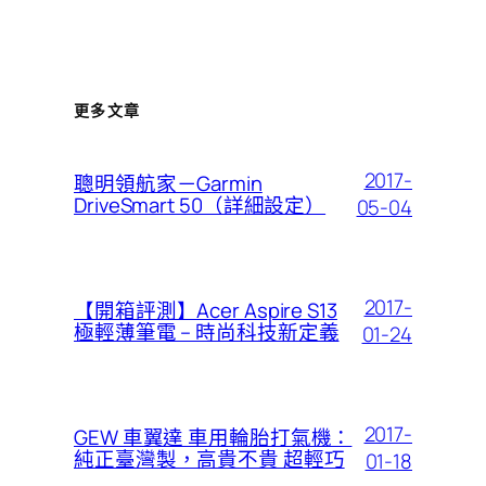
更多文章
2017-
聰明領航家－Garmin
DriveSmart 50（詳細設定）
05-04
2017-
【開箱評測】Acer Aspire S13
極輕薄筆電 – 時尚科技新定義
01-24
2017-
GEW 車翼達 車用輪胎打氣機：
純正臺灣製，高貴不貴 超輕巧
01-18