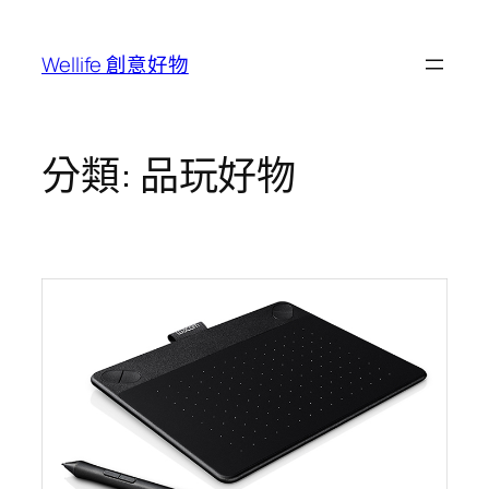
跳
至
Wellife 創意好物
主
要
內
容
分類:
品玩好物