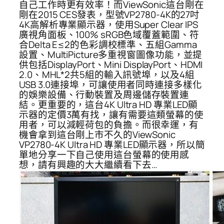
自己工作時更有效率！而ViewSonic這台剛在
剛在2015 CES發表，型號VP2780-4K的27吋
4K高解析專業顯示器，使用Super Clear IPS
廣視角面板、100% sRGB色域覆蓋範圍、符
合Delta E≤2的色彩調校標準、五組Gamma
設置、MultiPicture多重視窗圖像功能，並提
供包括DisplayPort、Mini DisplayPort、HDMI
2.0、MHL*2共5組的輸入訊號埠，以及4組
USB 3.0連接埠，可讓使用者同時連接多樣化
的娛樂設備、行動裝置及周邊儲存裝置連
結。更重要的，這台4K Ultra HD 專業LED顯
示器的定價3萬有找，讓有需要這類螢幕的使
用者，可以減輕荷包的負擔。而很幸運，有
機會拿到這台剛上市不久的ViewSonic
VP2780-4K Ultra HD 專業LED顯示器，所以簡
單地分享一下自己使用這台螢幕的使用感
想，請有興趣的大大繼續看下去…