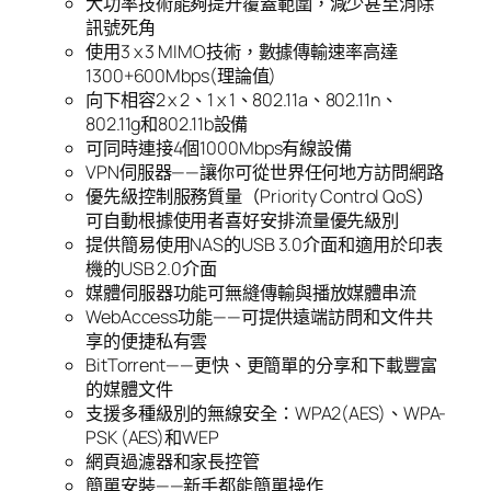
大功率技術能夠提升覆蓋範圍，減少甚至消除
訊號死角
使用3 x 3 MIMO技術，數據傳輸速率高達
1300+600Mbps(理論值)
向下相容2 x 2、1 x 1、802.11a、802.11n、
802.11g和802.11b設備
可同時連接4個1000Mbps有線設備
VPN伺服器——讓你可從世界任何地方訪問網路
優先級控制服務質量（Priority Control QoS）
可自動根據使用者喜好安排流量優先級別
提供簡易使用NAS的USB 3.0介面和適用於印表
機的USB 2.0介面
媒體伺服器功能可無縫傳輸與播放媒體串流
WebAccess功能——可提供遠端訪問和文件共
享的便捷私有雲
BitTorrent——更快、更簡單的分享和下載豐富
的媒體文件
支援多種級別的無線安全：WPA2(AES)、WPA-
PSK (AES)和WEP
網頁過濾器和家長控管
簡單安裝——新手都能簡單操作