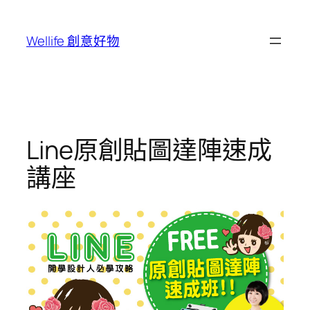
跳
至
Wellife 創意好物
主
要
內
容
Line原創貼圖達陣速成
講座