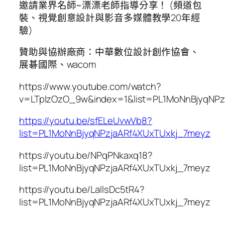
邀請業界名師~漂漂老師指導分享！ (頻道包
裝、視覺創意設計與影音多媒體教學20年經
驗)
贊助與協辦廠商：中華數位設計創作協會、
展碁國際、wacom
https://www.youtube.com/watch?
v=LTplzOzO_9w&index=1&list=PL1MoNnBjyqNPz
https://youtu.be/sfELeUvwVb8?
list=PL1MoNnBjyqNPzjaARf4XUxTUxkj_7meyz
https://youtu.be/NPqPNkaxq18?
list=PL1MoNnBjyqNPzjaARf4XUxTUxkj_7meyz
https://youtu.be/LallsDc5tR4?
list=PL1MoNnBjyqNPzjaARf4XUxTUxkj_7meyz