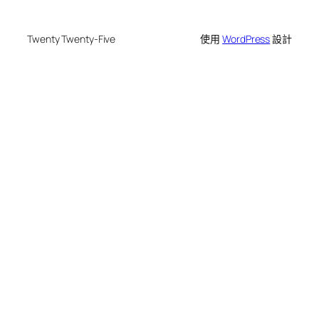
Twenty Twenty-Five
使用
WordPress
設計