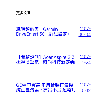
更多文章
2017-
聰明領航家－Garmin
DriveSmart 50（詳細設定）
05-04
2017-
【開箱評測】Acer Aspire S13
極輕薄筆電 – 時尚科技新定義
01-24
2017-
GEW 車翼達 車用輪胎打氣機：
純正臺灣製，高貴不貴 超輕巧
01-18