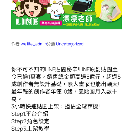
作者:
wellife_admin
分類:
Uncategorized
你不可不知的LINE貼圖秘辛!LINE原創貼圖至
今已逾1萬套，銷售總金額高達5億­元，超過5
成創作者無設計基礎，素人畫家也能出頭天!
最年輕的創作者年僅10歲，靠貼­圖月入數十
萬。
3小時快速貼圖上架，搶佔全球商機!
Step1.平台介紹
Step2.角色設定
Step3.上架教學