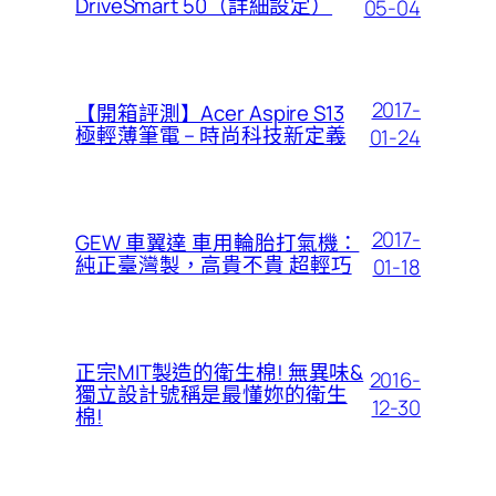
DriveSmart 50（詳細設定）
05-04
2017-
【開箱評測】Acer Aspire S13
極輕薄筆電 – 時尚科技新定義
01-24
2017-
GEW 車翼達 車用輪胎打氣機：
純正臺灣製，高貴不貴 超輕巧
01-18
正宗MIT製造的衛生棉! 無異味&
2016-
獨立設計號稱是最懂妳的衛生
12-30
棉!