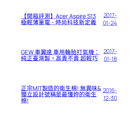
2017-
【開箱評測】Acer Aspire S13
極輕薄筆電 – 時尚科技新定義
01-24
2017-
GEW 車翼達 車用輪胎打氣機：
純正臺灣製，高貴不貴 超輕巧
01-18
正宗MIT製造的衛生棉! 無異味&
2016-
獨立設計號稱是最懂妳的衛生
12-30
棉!