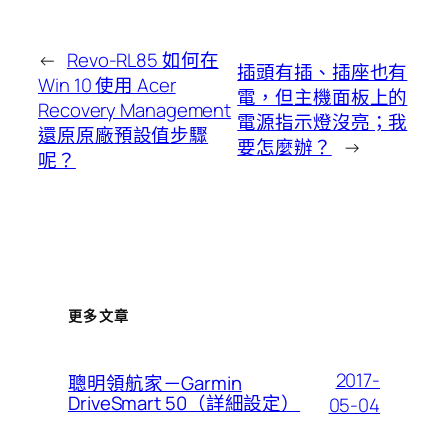
←
Revo-RL85 如何在
插頭有插、插座也有
Win 10 使用 Acer
電，但主機面板上的
Recovery Management
電源指示燈沒亮；我
還原原廠預設值步驟
要怎麼辦？
→
呢？
更多文章
2017-
聰明領航家－Garmin
DriveSmart 50（詳細設定）
05-04