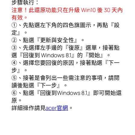
步驟執行：
注意！此還原功能只在升級
Win10
後
30
天內
有效。
①、先點選左下角的四色旗圖示，再點『設
定』。
②、點選『更新與安全性』。
③、先選擇左手邊的『復原』選單，接著點
選『回復到
Windows 8.1
』的『開始』。
④、選擇您要回復的原因，接著點選『下一
步』。
⑤、接著是會列出一些需注意的事項，請閱
讀後點選『下一步』。
⑥、點選『回復到
Windows 8.1
』即可開始還
原。
詳細操作請見
acer官網
。