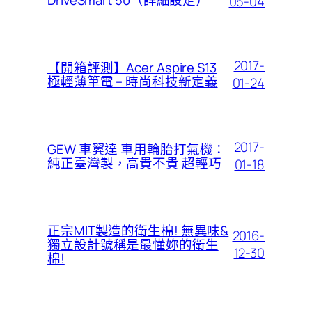
DriveSmart 50（詳細設定）
05-04
2017-
【開箱評測】Acer Aspire S13
極輕薄筆電 – 時尚科技新定義
01-24
2017-
GEW 車翼達 車用輪胎打氣機：
純正臺灣製，高貴不貴 超輕巧
01-18
正宗MIT製造的衛生棉! 無異味&
2016-
獨立設計號稱是最懂妳的衛生
12-30
棉!