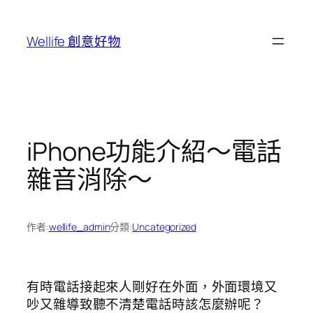
跳
至
Wellife 創意好物
主
要
內
容
iPhone功能介紹～電話
雜音消除～
作者:
wellife_admin
分類:
Uncategorized
有時電話接起來人剛好在外面，外面環境又
吵又雜導致聽不清楚電話時該怎麼辦呢？