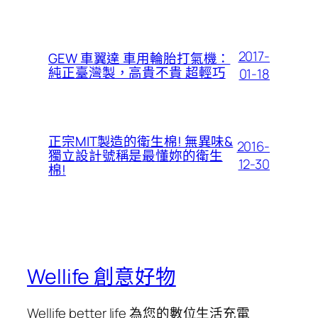
2017-
GEW 車翼達 車用輪胎打氣機：
純正臺灣製，高貴不貴 超輕巧
01-18
正宗MIT製造的衛生棉! 無異味&
2016-
獨立設計號稱是最懂妳的衛生
12-30
棉!
Wellife 創意好物
Wellife better life 為您的數位生活充電