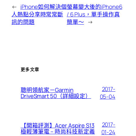
←
iPhone如何解決個
螢幕變大後的iPhone6
人熱點分享時常常斷
/ 6 Plus，單手操作真
訊的問題
簡單～
→
更多文章
2017-
聰明領航家－Garmin
DriveSmart 50（詳細設定）
05-04
2017-
【開箱評測】Acer Aspire S13
極輕薄筆電 – 時尚科技新定義
01-24