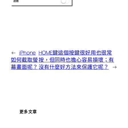
←
iPhone
HOME鍵這個按鍵很好用也很常
如何截取螢
按，但同時也擔心容易損壞；有
幕畫面呢？
沒有什麼好方法來保護它呢？
→
更多文章