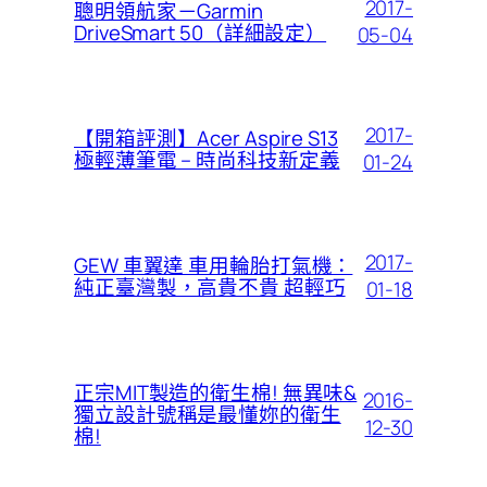
2017-
聰明領航家－Garmin
DriveSmart 50（詳細設定）
05-04
2017-
【開箱評測】Acer Aspire S13
極輕薄筆電 – 時尚科技新定義
01-24
2017-
GEW 車翼達 車用輪胎打氣機：
純正臺灣製，高貴不貴 超輕巧
01-18
正宗MIT製造的衛生棉! 無異味&
2016-
獨立設計號稱是最懂妳的衛生
12-30
棉!