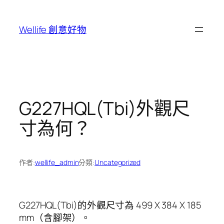
跳
至
Wellife 創意好物
主
要
內
容
G227HQL(Tbi)外觀尺
寸為何？
作者:
wellife_admin
分類:
Uncategorized
G227HQL(Tbi)的外觀尺寸為 499 X 384 X 185
mm（含腳架）。