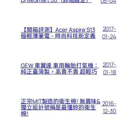
DriveSmart 50（詳細設定）
05-04
2017-
【開箱評測】Acer Aspire S13
極輕薄筆電 – 時尚科技新定義
01-24
2017-
GEW 車翼達 車用輪胎打氣機：
純正臺灣製，高貴不貴 超輕巧
01-18
正宗MIT製造的衛生棉! 無異味&
2016-
獨立設計號稱是最懂妳的衛生
12-30
棉!