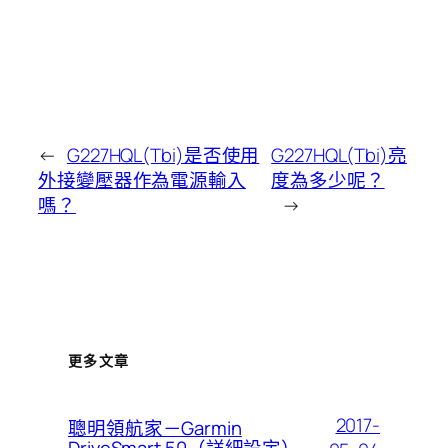
←
G227HQL(Tbi)是否使用
G227HQL(Tbi)亮
外接變壓器作為電源輸入
度為多少呢？
嗎？
→
更多文章
2017-
聰明領航家－Garmin