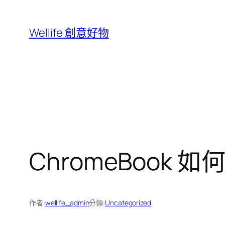
跳
至
Wellife 創意好物
主
要
內
容
ChromeBoo
作者:
wellife_admin
分類:
Uncategorized