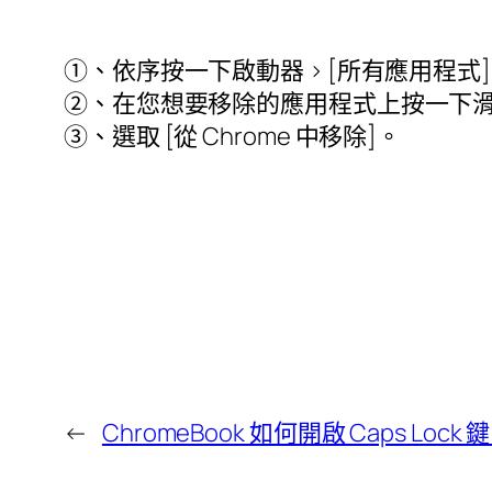
①、依
序
按一下啟動
器
> [
所有應用程式
]
②、在您
想
要移除的應用程式上按一下
③、選取
[
從
Chrome
中移除
]
。
←
ChromeBook 如何開啟 Caps Lock 