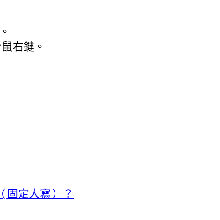
。
滑鼠右鍵。
鍵 ( 固定大寫 ）？