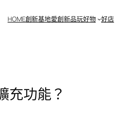
HOME
創新基地
愛創新
品玩好物
好店
或擴充功能？