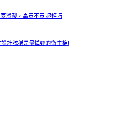
正臺灣製，高貴不貴 超輕巧
獨立設計號稱是最懂妳的衛生棉!