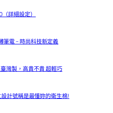
t 50（詳細設定）
極輕薄筆電 – 時尚科技新定義
正臺灣製，高貴不貴 超輕巧
獨立設計號稱是最懂妳的衛生棉!