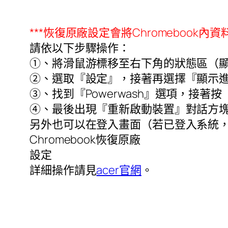
***
恢復原廠設定會將
Chromebook
內資
請依以下步驟操作：
①、將滑鼠游標移至右下角的狀態區（
②、選取『設定』，接著再選擇『顯示進
③、找到『
Powerwash
』選項，接著按
④、最後出現『重新啟動裝置』對話方
另外也可以在登入畫面（若已登入系統
Chromebook
恢復原廠
設定
詳細操作請見
acer官網
。