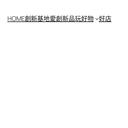
HOME
創新基地
愛創新
品玩好物
好店