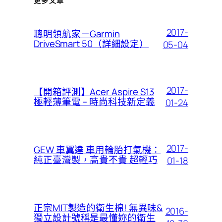
更多文章
2017-
聰明領航家－Garmin
DriveSmart 50（詳細設定）
05-04
2017-
【開箱評測】Acer Aspire S13
極輕薄筆電 – 時尚科技新定義
01-24
2017-
GEW 車翼達 車用輪胎打氣機：
純正臺灣製，高貴不貴 超輕巧
01-18
正宗MIT製造的衛生棉! 無異味&
2016-
獨立設計號稱是最懂妳的衛生