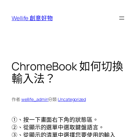
跳
至
Wellife 創意好物
主
要
內
容
ChromeBook 如何切換
輸入法？
作者:
wellife_admin
分類:
Uncategorized
①、按一下畫面右下角的狀態區。
②、
從
顯示的選單中選取鍵盤語言。
③、
從
顯示的清單中選擇您要使用的輸入