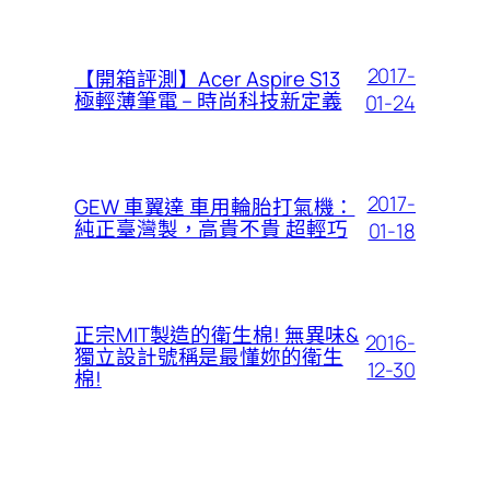
2017-
【開箱評測】Acer Aspire S13
極輕薄筆電 – 時尚科技新定義
01-24
2017-
GEW 車翼達 車用輪胎打氣機：
純正臺灣製，高貴不貴 超輕巧
01-18
正宗MIT製造的衛生棉! 無異味&
2016-
獨立設計號稱是最懂妳的衛生
12-30
棉!