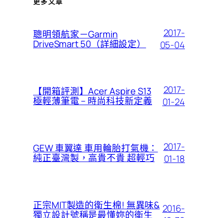
更多文章
2017-
聰明領航家－Garmin
DriveSmart 50（詳細設定）
05-04
2017-
【開箱評測】Acer Aspire S13
極輕薄筆電 – 時尚科技新定義
01-24
2017-
GEW 車翼達 車用輪胎打氣機：
純正臺灣製，高貴不貴 超輕巧
01-18
正宗MIT製造的衛生棉! 無異味&
2016-
獨立設計號稱是最懂妳的衛生