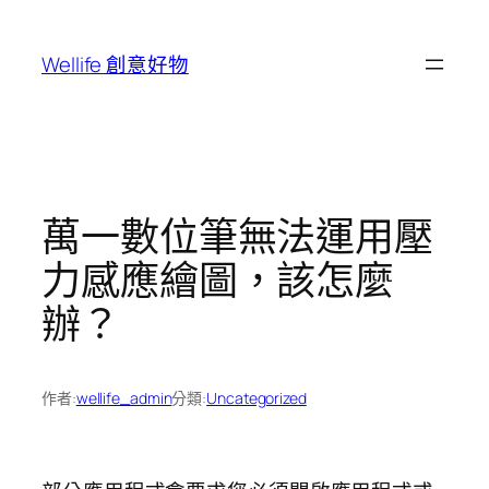
跳
至
Wellife 創意好物
主
要
內
容
萬一數位筆無法運用壓
力感應繪圖，該怎麼
辦？
作者:
wellife_admin
分類:
Uncategorized