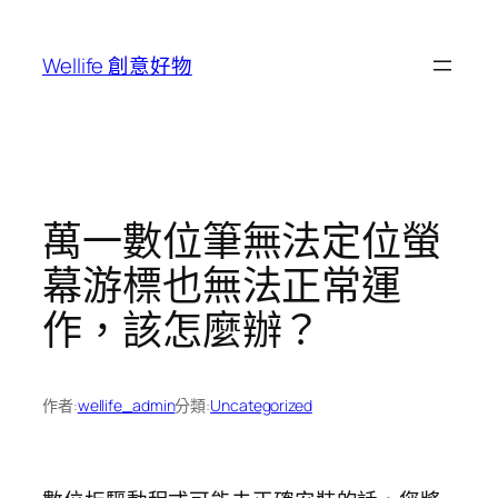
跳
至
Wellife 創意好物
主
要
內
容
萬一數位筆無法定位螢
幕游標也無法正常運
作，該怎麼辦？
作者:
wellife_admin
分類:
Uncategorized