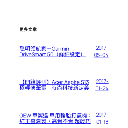
更多文章
2017-
聰明領航家－Garmin
DriveSmart 50（詳細設定）
05-04
2017-
【開箱評測】Acer Aspire S13
極輕薄筆電 – 時尚科技新定義
01-24
2017-
GEW 車翼達 車用輪胎打氣機：
純正臺灣製，高貴不貴 超輕巧
01-18