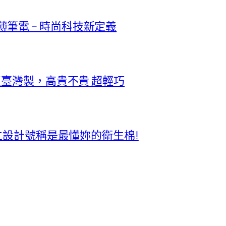
極輕薄筆電 – 時尚科技新定義
正臺灣製，高貴不貴 超輕巧
獨立設計號稱是最懂妳的衛生棉!