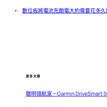
←
數位板將電池充飽電大約需要花多久
更多文章
聰明領航家－Garmin DriveSmar