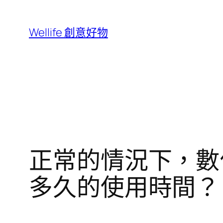
跳
至
Wellife 創意好物
主
要
內
容
正常的情況下，數
多久的使用時間？