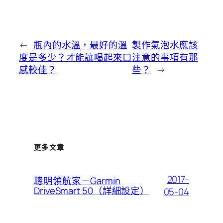
←
瓶內的水溫，最好的溫
製作氣泡水應該
度是多少？才能讓喝起來口
注意的事項有那
感較佳？
些？
→
更多文章
2017-
聰明領航家－Garmin
DriveSmart 50（詳細設定）
05-04