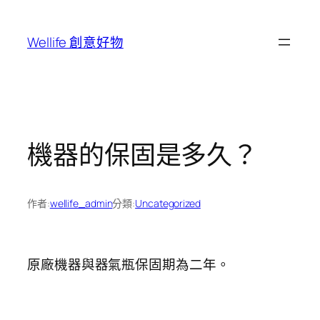
跳
至
Wellife 創意好物
主
要
內
容
機器的保固是多久？
作者:
wellife_admin
分類:
Uncategorized
原廠機器與器氣瓶保固期為二年。