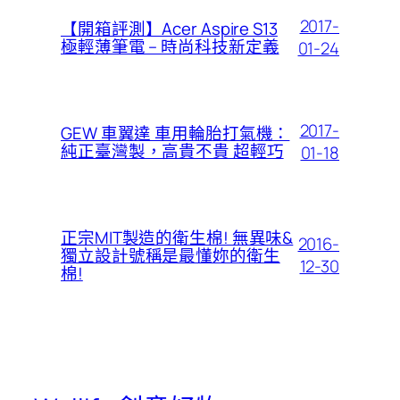
2017-
【開箱評測】Acer Aspire S13
極輕薄筆電 – 時尚科技新定義
01-24
2017-
GEW 車翼達 車用輪胎打氣機：
純正臺灣製，高貴不貴 超輕巧
01-18
正宗MIT製造的衛生棉! 無異味&
2016-
獨立設計號稱是最懂妳的衛生
12-30
棉!