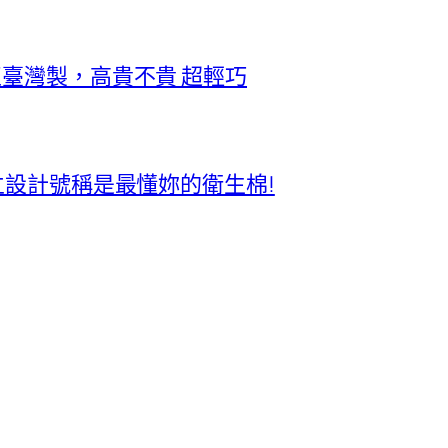
正臺灣製，高貴不貴 超輕巧
獨立設計號稱是最懂妳的衛生棉!