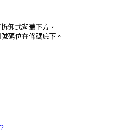
可拆卸式背蓋下方。
組號碼位在條碼底下。
？