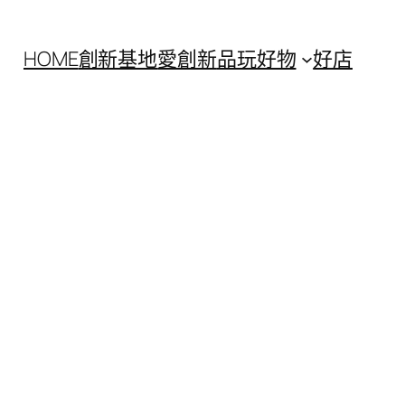
HOME
創新基地
愛創新
品玩好物
好店