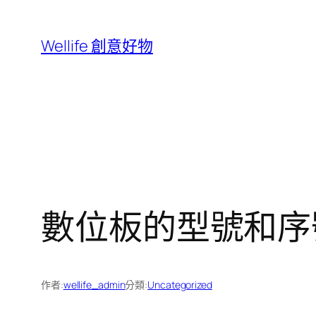
跳
至
Wellife 創意好物
主
要
內
容
數位板的型號和序
作者:
wellife_admin
分類:
Uncategorized