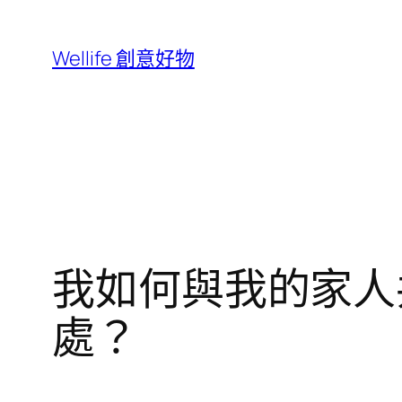
跳
至
Wellife 創意好物
主
要
內
容
我如何與我的家人共用
處？