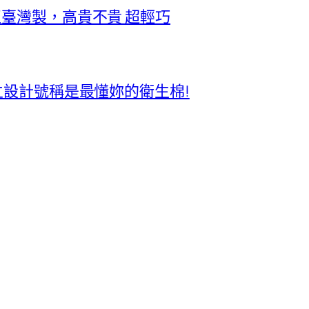
正臺灣製，高貴不貴 超輕巧
獨立設計號稱是最懂妳的衛生棉!