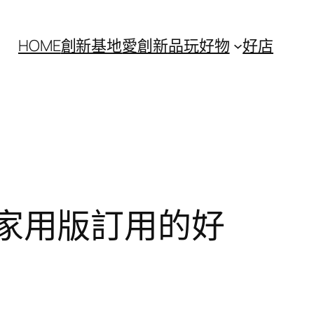
HOME
創新基地
愛創新
品玩好物
好店
5 家用版訂用的好