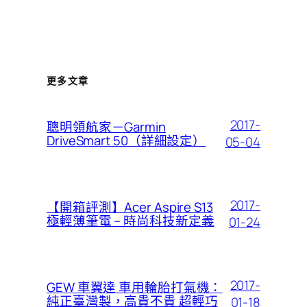
更多文章
2017-
聰明領航家－Garmin
DriveSmart 50（詳細設定）
05-04
2017-
【開箱評測】Acer Aspire S13
極輕薄筆電 – 時尚科技新定義
01-24
2017-
GEW 車翼達 車用輪胎打氣機：
純正臺灣製，高貴不貴 超輕巧
01-18