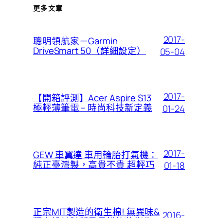
更多文章
2017-
聰明領航家－Garmin
DriveSmart 50（詳細設定）
05-04
2017-
【開箱評測】Acer Aspire S13
極輕薄筆電 – 時尚科技新定義
01-24
2017-
GEW 車翼達 車用輪胎打氣機：
純正臺灣製，高貴不貴 超輕巧
01-18
正宗MIT製造的衛生棉! 無異味&
2016-