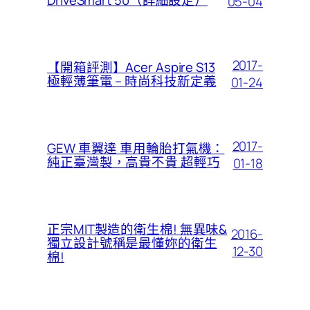
DriveSmart 50（詳細設定）
05-04
2017-
【開箱評測】Acer Aspire S13
極輕薄筆電 – 時尚科技新定義
01-24
2017-
GEW 車翼達 車用輪胎打氣機：
純正臺灣製，高貴不貴 超輕巧
01-18
正宗MIT製造的衛生棉! 無異味&
2016-
獨立設計號稱是最懂妳的衛生
12-30
棉!