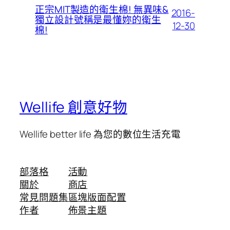
正宗MIT製造的衛生棉! 無異味&
2016-
獨立設計號稱是最懂妳的衛生
12-30
棉!
Wellife 創意好物
Wellife better life 為您的數位生活充電
部落格
活動
關於
商店
常見問題集
區塊版面配置
作者
佈景主題