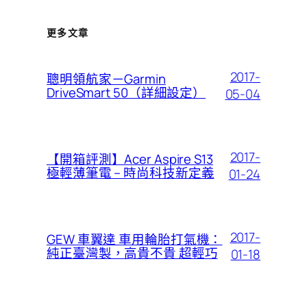
更多文章
2017-
聰明領航家－Garmin
DriveSmart 50（詳細設定）
05-04
2017-
【開箱評測】Acer Aspire S13
極輕薄筆電 – 時尚科技新定義
01-24
2017-
GEW 車翼達 車用輪胎打氣機：
純正臺灣製，高貴不貴 超輕巧
01-18