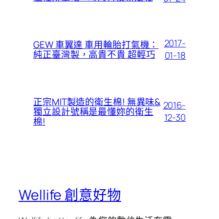
2017-
GEW 車翼達 車用輪胎打氣機：
純正臺灣製，高貴不貴 超輕巧
01-18
正宗MIT製造的衛生棉! 無異味&
2016-
獨立設計號稱是最懂妳的衛生
12-30
棉!
Wellife 創意好物