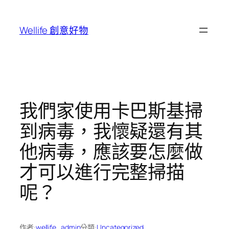
跳
至
Wellife 創意好物
主
要
內
容
我們家使用卡巴斯基掃
到病毒，我懷疑還有其
他病毒，應該要怎麼做
才可以進行完整掃描
呢？
作者:
wellife_admin
分類:
Uncategorized