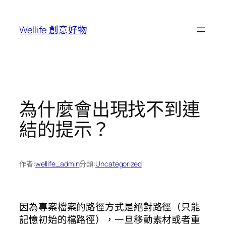
跳
至
Wellife 創意好物
主
要
內
容
為什麼會出現找不到連
結的提示？
作者:
wellife_admin
分類:
Uncategorized
因為專案檔案的路徑方式是絕對路徑（只能
記憶初始的檔路徑），一旦移動素材或者重