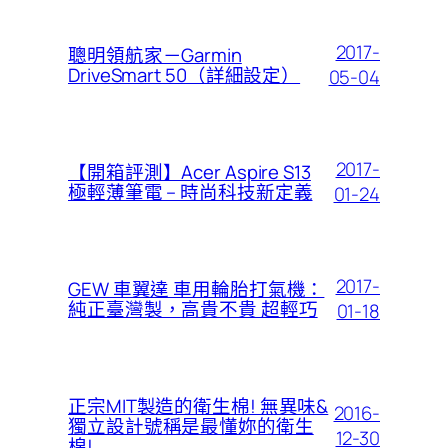
2017-
聰明領航家－Garmin
DriveSmart 50（詳細設定）
05-04
2017-
【開箱評測】Acer Aspire S13
極輕薄筆電 – 時尚科技新定義
01-24
2017-
GEW 車翼達 車用輪胎打氣機：
純正臺灣製，高貴不貴 超輕巧
01-18
正宗MIT製造的衛生棉! 無異味&
2016-
獨立設計號稱是最懂妳的衛生
12-30
棉!