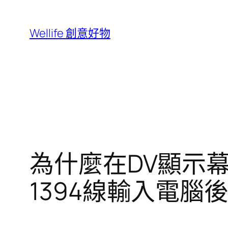
跳
至
Wellife 創意好物
主
要
內
容
為什麼在DV顯示
1394線輸入電