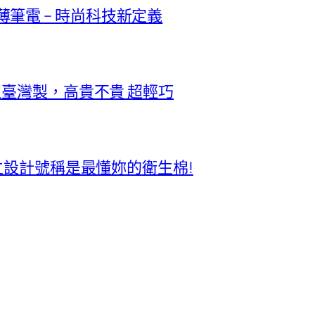
極輕薄筆電 – 時尚科技新定義
正臺灣製，高貴不貴 超輕巧
獨立設計號稱是最懂妳的衛生棉!