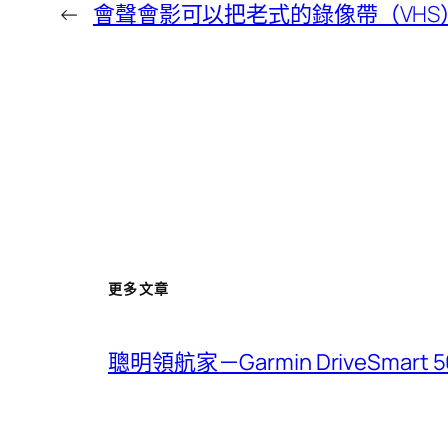
←
會聲會影可以把老式的錄像帶（VHS
更多文章
聰明領航家－Garmin DriveSmar