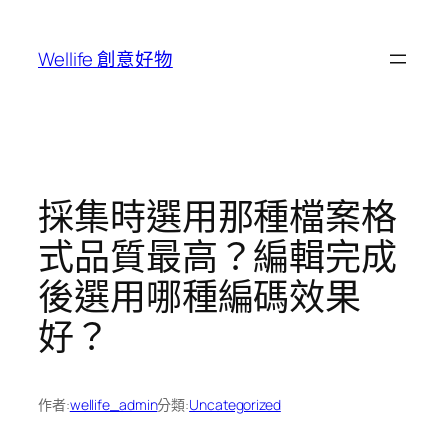
跳
至
Wellife 創意好物
主
要
內
容
採集時選用那種檔案格
式品質最高？編輯完成
後選用哪種編碼效果
好？
作者:
wellife_admin
分類:
Uncategorized