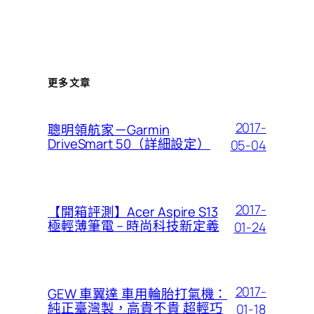
更多文章
2017-
聰明領航家－Garmin
DriveSmart 50（詳細設定）
05-04
2017-
【開箱評測】Acer Aspire S13
極輕薄筆電 – 時尚科技新定義
01-24
2017-
GEW 車翼達 車用輪胎打氣機：
純正臺灣製，高貴不貴 超輕巧
01-18