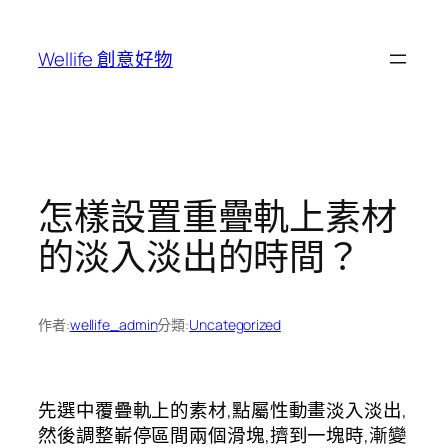
跳
至
Wellife 創意好物
主
要
內
容
怎樣設置重疊軌上素材
的淡入淡出的時間？
作者:
wellife_admin
分類:
Uncategorized
先選中覆疊軌上的素材,點屬性動畫淡入淡出,
然後調整嶄停區間兩個滑塊,擠到一塊時,漸變