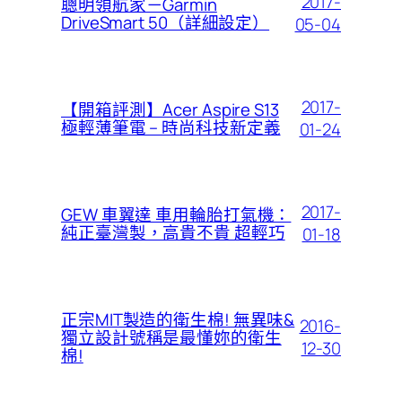
2017-
聰明領航家－Garmin
DriveSmart 50（詳細設定）
05-04
2017-
【開箱評測】Acer Aspire S13
極輕薄筆電 – 時尚科技新定義
01-24
2017-
GEW 車翼達 車用輪胎打氣機：
純正臺灣製，高貴不貴 超輕巧
01-18
正宗MIT製造的衛生棉! 無異味&
2016-
獨立設計號稱是最懂妳的衛生
12-30
棉!