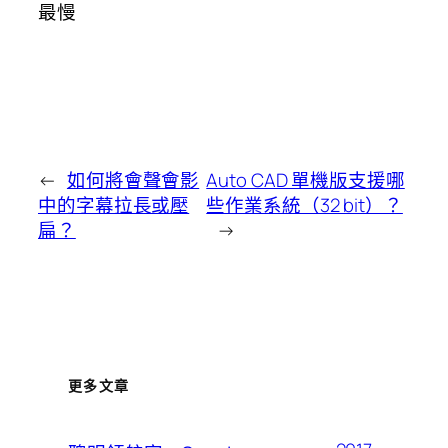
最慢
←
如何將會聲會影
Auto CAD 單機版支援哪
中的字幕拉長或壓
些作業系統（32 bit）？
扁？
→
更多文章