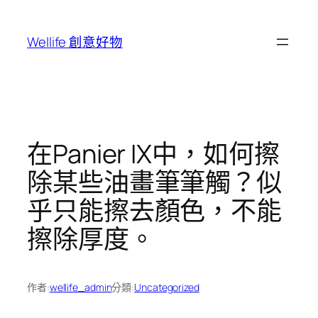
跳
至
Wellife 創意好物
主
要
內
容
在Panier IX中，如何擦
除某些油畫筆筆觸？似
乎只能擦去顏色，不能
擦除厚度。
作者:
wellife_admin
分類:
Uncategorized