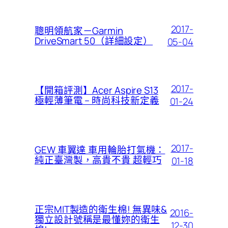
2017-
聰明領航家－Garmin
DriveSmart 50（詳細設定）
05-04
2017-
【開箱評測】Acer Aspire S13
極輕薄筆電 – 時尚科技新定義
01-24
2017-
GEW 車翼達 車用輪胎打氣機：
純正臺灣製，高貴不貴 超輕巧
01-18
正宗MIT製造的衛生棉! 無異味&
2016-
獨立設計號稱是最懂妳的衛生
12-30