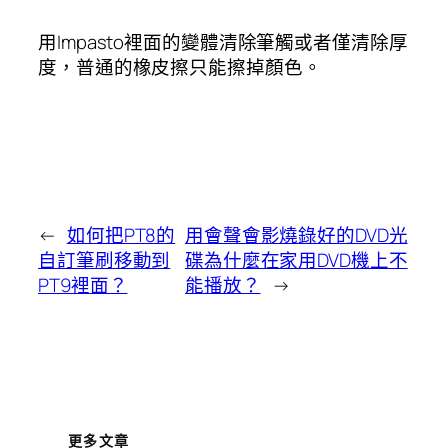
用Impasto裡面的變體清除筆觸或者僅清除厚
度，普通的橡皮擦只能擦掉顏色。
←
如何把PT8的
用會聲會影燒錄好的DVD光
自訂筆刷移動到
碟為什麼在家用DVD機上不
PT9裡面？
能播放？
→
更多文章