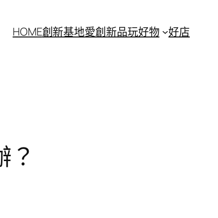
HOME
創新基地
愛創新
品玩好物
好店
辦？