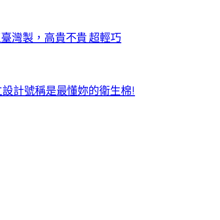
正臺灣製，高貴不貴 超輕巧
獨立設計號稱是最懂妳的衛生棉!