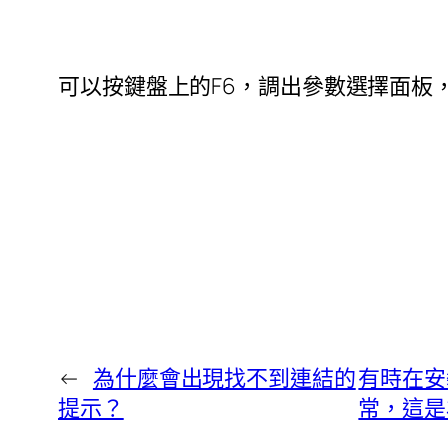
可以按鍵盤上的F6，調出參數選擇面板，
←
為什麼會出現找不到連結的
有時在安
提示？
常，這是