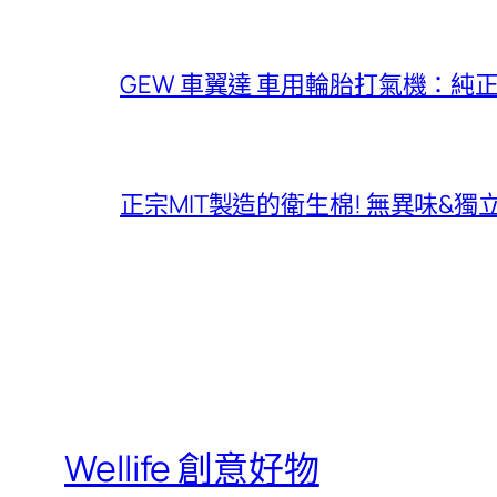
GEW 車翼達 車用輪胎打氣機：純
正宗MIT製造的衛生棉! 無異味&
Wellife 創意好物