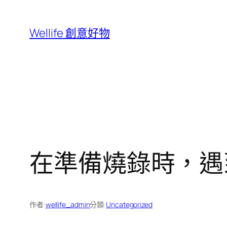
跳
至
Wellife 創意好物
主
要
內
容
在準備燒錄時，遇
作者:
wellife_admin
分類:
Uncategorized