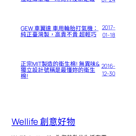
2017-
GEW 車翼達 車用輪胎打氣機：
純正臺灣製，高貴不貴 超輕巧
01-18
正宗MIT製造的衛生棉! 無異味&
2016-
獨立設計號稱是最懂妳的衛生
12-30
棉!
Wellife 創意好物