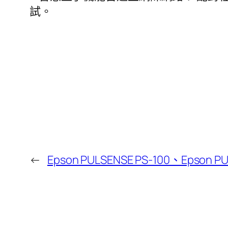
試。
←
Epson PULSENSE PS-100、Eps