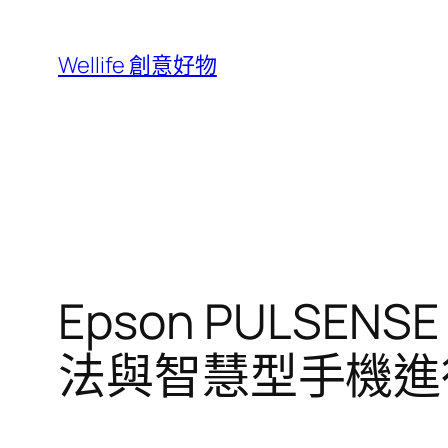
跳
至
Wellife 創意好物
主
要
內
容
Epson PULSENSE
法與智慧型手機進