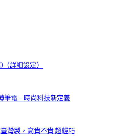
t 50（詳細設定）
極輕薄筆電 – 時尚科技新定義
正臺灣製，高貴不貴 超輕巧