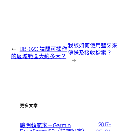
我該如何使用藍牙來
←
DB-02C 請問可操作
傳送及接收檔案？
的區域範圍大約多大？
→
更多文章
2017-
聰明領航家－Garmin