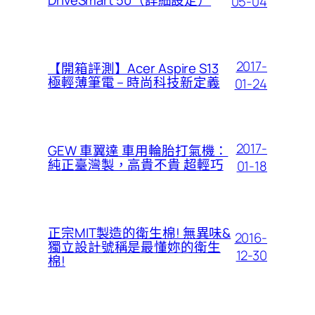
DriveSmart 50（詳細設定）
05-04
2017-
【開箱評測】Acer Aspire S13
極輕薄筆電 – 時尚科技新定義
01-24
2017-
GEW 車翼達 車用輪胎打氣機：
純正臺灣製，高貴不貴 超輕巧
01-18
正宗MIT製造的衛生棉! 無異味&
2016-
獨立設計號稱是最懂妳的衛生
12-30
棉!